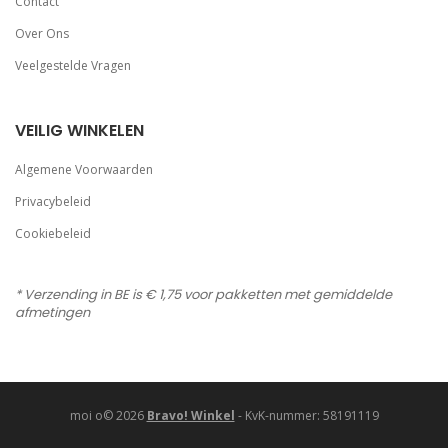
Contact
Over Ons
Veelgestelde Vragen
VEILIG WINKELEN
Algemene Voorwaarden
Privacybeleid
Cookiebeleid
* Verzending in BE is € 1,75 voor pakketten met gemiddelde
afmetingen
moi o© 2026
Bravo! Winkel
- KvK-nummer: 58191119