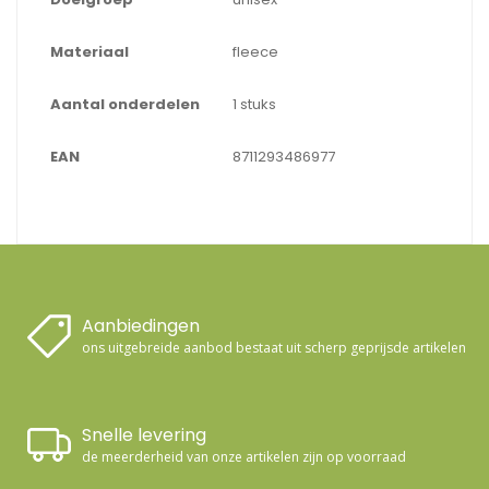
Materiaal
fleece
Aantal onderdelen
1 stuks
EAN
8711293486977
Aanbiedingen
ons uitgebreide aanbod bestaat uit scherp geprijsde artikelen
Snelle levering
de meerderheid van onze artikelen zijn op voorraad