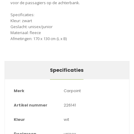
voor de passagiers op de achterbank.
Specificaties:
Kleur: zwart
Geslacht: unisex/junior
Materiaal: fleece
Afmetingen: 170 x 130 cm (L x B)
Specificaties
Merk
Carpoint
Artikel nummer
226141
Kleur
wit
Doelgroep
unisex