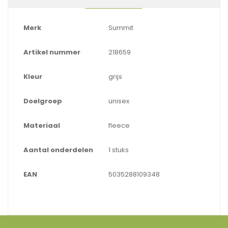
Merk
Summit
Artikel nummer
218659
Kleur
grijs
Doelgroep
unisex
Materiaal
fleece
Aantal onderdelen
1 stuks
EAN
5035288109348