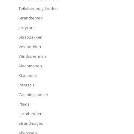
Toiletbenodigdheden
Strandtenten
Jerrycans
Slaapzakken
Veldbedden
Windschermen
Slaapmatten
Klamboes
Parasols
Campingstoelen
Plaids
Luchtbedden
Strandmatjes
Afwassen