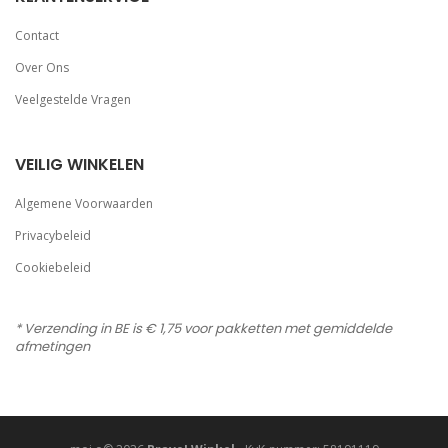
Contact
Over Ons
Veelgestelde Vragen
VEILIG WINKELEN
Algemene Voorwaarden
Privacybeleid
Cookiebeleid
* Verzending in BE is € 1,75 voor pakketten met gemiddelde
afmetingen